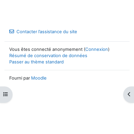
Contacter l’assistance du site
Vous êtes connecté anonymement (
Connexion
)
Résumé de conservation de données
Passer au thème standard
Fourni par
Moodle
Ouvrir l’index du cours
Ouv