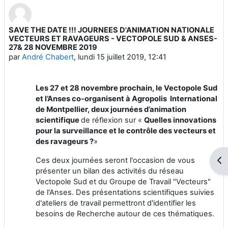
SAVE THE DATE !!! JOURNEES D'ANIMATION NATIONALE
Nombre de réponses : 0
VECTEURS ET RAVAGEURS - VECTOPOLE SUD & ANSES-
27& 28 NOVEMBRE 2019
par
André Chabert
,
lundi 15 juillet 2019, 12:41
Les 27 et 28 novembre prochain, le Vectopole Sud
et l’Anses co-organisent à Agropolis International
de Montpellier, deux journées d’animation
scientifique
de réflexion sur «
Quelles innovations
pour la surveillance et le contrôle des vecteurs et
des ravageurs ?
»
Ces deux journées seront l'occasion de vous
Ouv
présenter un bilan des activités du réseau
Vectopole Sud et du Groupe de Travail "Vecteurs"
de l'Anses. Des présentations scientifiques suivies
d'ateliers de travail permettront d'identifier les
besoins de Recherche autour de ces thématiques.