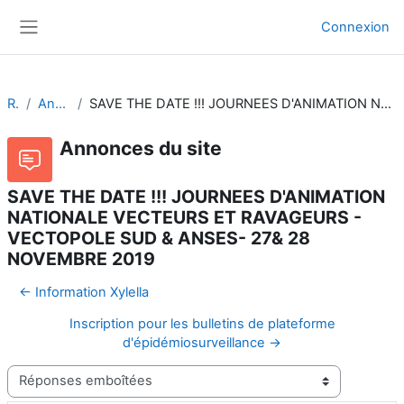
Passer au contenu principal
Connexion
Panneau latéral
RFSV
Annonces du site
SAVE THE DATE !!! JOURNEES D'ANIMATION NATIONALE VECTEURS ET RAVAGEURS - VECTOPOLE SUD & ANSES- 27& 28 NOVEMBRE 2019
Annonces du site
SAVE THE DATE !!! JOURNEES D'ANIMATION
NATIONALE VECTEURS ET RAVAGEURS -
VECTOPOLE SUD & ANSES- 27& 28
NOVEMBRE 2019
← Information Xylella
Inscription pour les bulletins de plateforme
d'épidémiosurveillance →
Type d’affichage