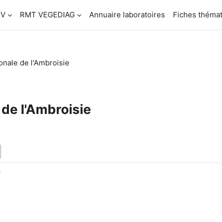
SV
RMT VEGEDIAG
Annuaire laboratoires
Fiches théma
ionale de l'Ambroisie
 de l'Ambroisie
e