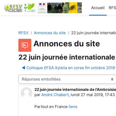
Passer au contenu principal
Accueil
RF
RFSV
Annonces du site
22 juin journée internat
Annonces du site
22 juin journée internationale
◀︎ Colloque EFSA Xylella en corse fin octobre 2019
Type d’affichage
22 juin journée internationale de l'Ambroisi
Nombre de réponses : 0
par
André Chabert
,
lundi 27 mai 2019, 17:43
Partout en France
liens