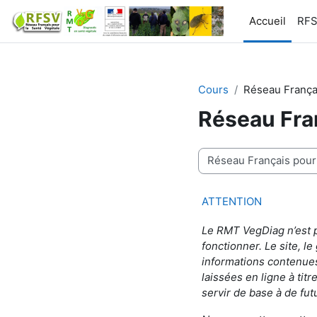
Passer au contenu principal
Accueil
RF
Cours
Réseau Françai
Réseau Fran
Catégories de cours
ATTENTION
Le RMT VegDiag n’est p
fonctionner. Le site, l
informations contenues
laissées en ligne à titr
servir de base à de fut