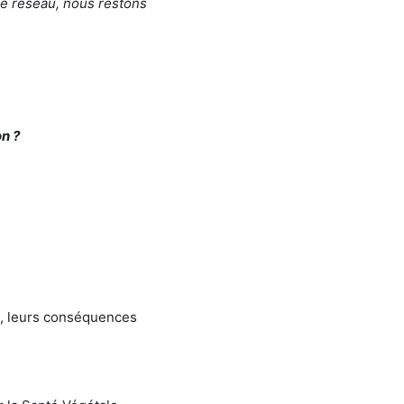
ce réseau, nous restons
on ?
es, leurs conséquences