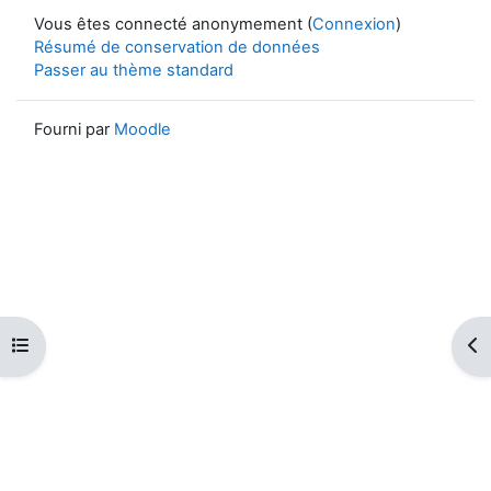
Vous êtes connecté anonymement (
Connexion
)
Résumé de conservation de données
Passer au thème standard
Fourni par
Moodle
Ouvrir l’index du cours
Ouv