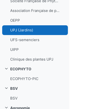
Société Française de Phytopathologie
Association Française de protection des plantes
OEPP
UPJ (Jardins)
UFS-semenciers
UIPP
Clinique des plantes UPJ
ECOPHYTO
Replier
ECOPHYTO-PIC
BSV
Replier
BSV
Agronomie