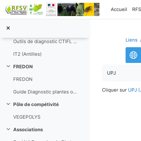
Passer au contenu principal
TERRESINOVIA
Accueil
RF
Outil de diagnostic Arvalis
Diagno-LIS
Liens
Outils de diagnostic CTIFL pommes Poires
IT2 (Antilles)
FREDON
Replier
UPJ
FREDON
Cliquer sur
UPJ (
Guide Diagnostic plantes ornementales
Pôle de compétivité
Replier
VEGEPOLYS
Associations
Replier