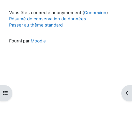
Vous êtes connecté anonymement (
Connexion
)
Résumé de conservation de données
Passer au thème standard
Fourni par
Moodle
Ouvrir l’index du cours
Ouv