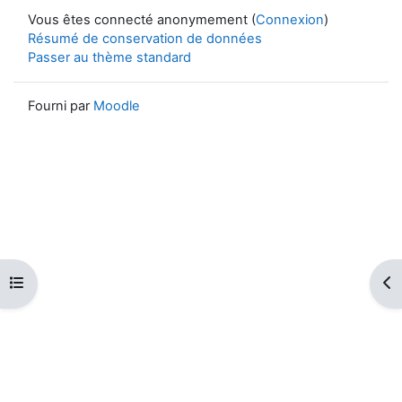
Vous êtes connecté anonymement (
Connexion
)
Résumé de conservation de données
Passer au thème standard
Fourni par
Moodle
Ouvrir l’index du cours
Ouv