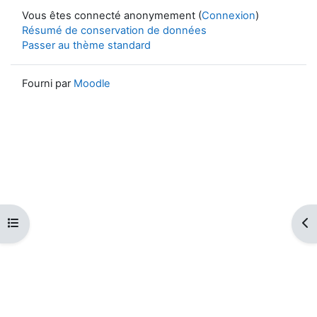
Vous êtes connecté anonymement (
Connexion
)
Résumé de conservation de données
Passer au thème standard
Fourni par
Moodle
Ouvrir l’index du cours
Ouv