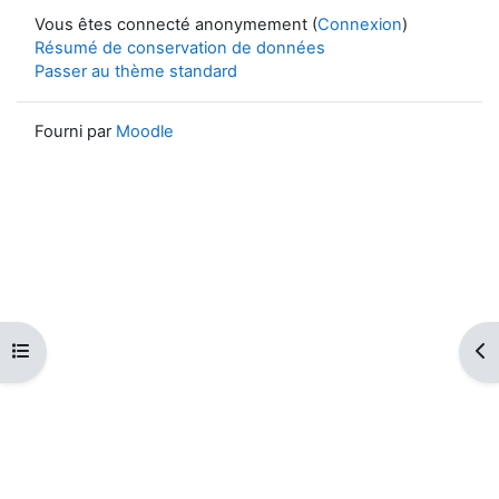
Vous êtes connecté anonymement (
Connexion
)
Résumé de conservation de données
Passer au thème standard
Fourni par
Moodle
Ouvrir l’index du cours
Ouv