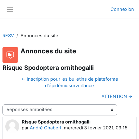
Passer au contenu principal
Connexion
Panneau latéral
RFSV
Annonces du site
Annonces du site
Risque Spodoptera ornithogalli
← Inscription pour les bulletins de plateforme
d'épidémiosurveillance
ATTENTION →
Type d’affichage
Risque Spodoptera ornithogalli
Nombre de réponses : 0
par
André Chabert
,
mercredi 3 février 2021, 09:15