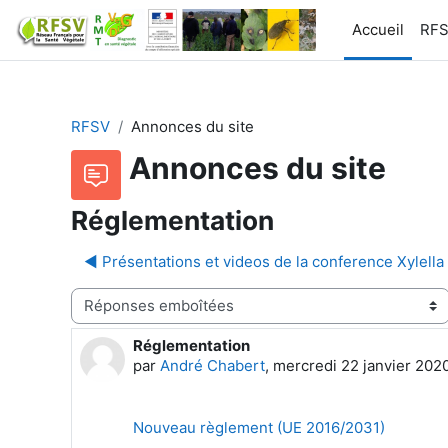
Passer au contenu principal
Accueil
RF
RFSV
Annonces du site
Annonces du site
Réglementation
◀︎ Présentations et videos de la conference Xylella
Type d’affichage
Réglementation
Nombre de réponses : 0
par
André Chabert
,
mercredi 22 janvier 2020
Nouveau règlement (UE 2016/2031)