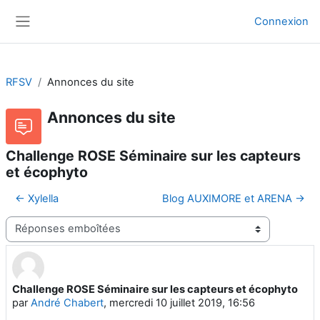
Passer au contenu principal
Connexion
Panneau latéral
RFSV
Annonces du site
Annonces du site
Challenge ROSE Séminaire sur les capteurs
et écophyto
← Xylella
Blog AUXIMORE et ARENA →
Type d’affichage
Challenge ROSE Séminaire sur les capteurs et écophyto
Nombre de réponses : 0
par
André Chabert
,
mercredi 10 juillet 2019, 16:56