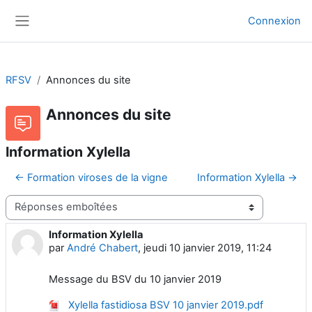
Passer au contenu principal
Connexion
Panneau latéral
RFSV
Annonces du site
Annonces du site
Information Xylella
← Formation viroses de la vigne
Information Xylella →
Type d’affichage
Information Xylella
Nombre de réponses : 0
par
André Chabert
,
jeudi 10 janvier 2019, 11:24
Message du BSV du 10 janvier 2019
Xylella fastidiosa BSV 10 janvier 2019.pdf