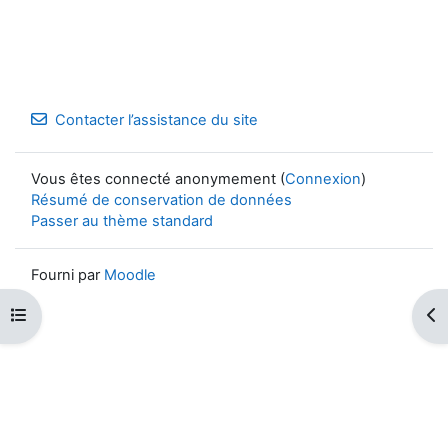
Contacter l’assistance du site
Vous êtes connecté anonymement (
Connexion
)
Résumé de conservation de données
Passer au thème standard
Fourni par
Moodle
Ouvrir l’index du cours
Ouv