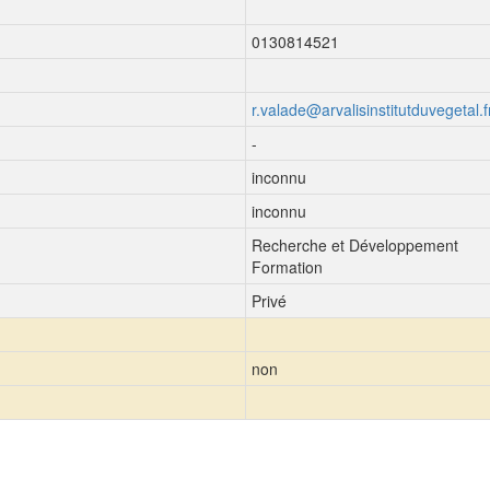
0130814521
r.valade@arvalisinstitutduvegetal.f
-
inconnu
inconnu
Recherche et Développement
Formation
Privé
non